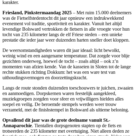
karakter.
Friesland, Pinkstermaandag 2025
– Met ruim 15.000 deelnemers
was de Fietselfstedentocht dit jaar opnieuw een indrukwekkend
evenement vol traditie, sportiviteit en karakter. Vanuit het altijd
levendige Bolsward vertrokken de fietsers in alle vroegte voor hun
tocht van 235 kilometer langs de elf Friese steden – een unieke
prestatie die ieder jaar weer duizenden harten sneller doet kloppen.
De weersomstandigheden waren dit jaar ideaal: licht bewolkt,
weinig wind en een aangename temperatuur. Dat zorgde voor blije
gezichten onderweg, hoewel de tocht – zoals altijd – ook z’n
momenten van afzien kende. Van de kasseien in Sloten tot de lange
rechte stukken richting Dokkum: het was een ware test van
uithoudingsvermogen en doorzettingskracht.
Langs de route stonden duizenden toeschouwers te juichen, zwaaien
en aanmoedigen. Dorpskernen waren feestelijk aangekleed,
muziekgroepen zorgden voor sfeer en vrijwilligers hielden alles
soepel en veilig. De beroemde stempels werden weer trouw
verzameld, met de finishstempel in Bolsward als ultieme beloning.
Opvallend dit jaar was de grote deelname vanuit St.-
Annaparochie
. Tientallen dorpsgenoten stapten op de fiets en
trotseerden de 235 kilometer met overtuiging. Niet alleen deden ze