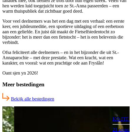
fanatiek mee, ook fietsten ze trots door hun eigen streek. Velen van
hen werden luid toegejuicht toen ze St.-Anna passeerden – een
warm thuispubliek dat zichtbaar goed deed.
Voor veel deelnemers was het een dag met een verhaal: een eerste
keer, een jubileumeditie, een sportieve uitdaging of een eerbetoon
aan een geliefde. En juist dát maakt de Fietselfstedentocht zo
bijzonder: het is meer dan een fietstocht – het is een belevenis die
verbindt.
Ofsa feliciteert alle deelnemers – en in het bijzonder die uit St.-
Annaparochie – met deze prestatie. Wat een kracht, wat een
karakter, en vooral: wat een prachtige ode aan Fryslân!
Oant sjen yn 2026!
Meer bestedingen
Bekijk alle bestedingen
KO-FIT 
21 septem